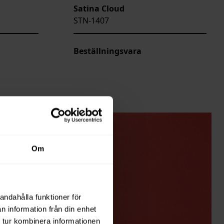
Satina Cloud
STN-1407
Beställningsvara
Om
andahålla funktioner för
n information från din enhet
 tur kombinera informationen