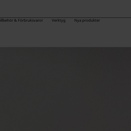
illbehör & Förbruksvaror
Verktyg
Nya produkter