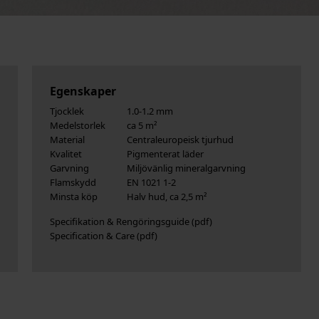
Egenskaper
Tjocklek
1.0-1.2 mm
Medelstorlek
ca 5 m²
Material
Centraleuropeisk tjurhud
Kvalitet
Pigmenterat läder
Garvning
Miljövänlig mineralgarvning
Flamskydd
EN 1021 1-2
Minsta köp
Halv hud, ca 2,5 m²
Specifikation & Rengöringsguide
Specification & Care