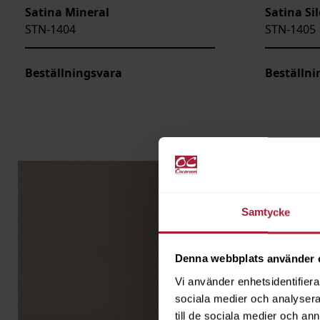
Satina Mineral
Satina Si
STN-1404
STN-1405
Beställningsvara
Beställni
Samtycke
Denna webbplats använder 
Vi använder enhetsidentifierar
sociala medier och analysera 
till de sociala medier och a