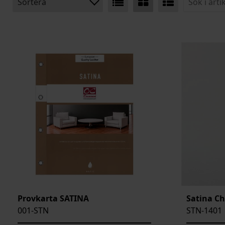
Sortera
BENÄMNING:
TJOCKLEK
MEDELSTORLEK
ARTIKELKOD:
Provkarta SATINA
Satina Ch
001-STN
STN-1401