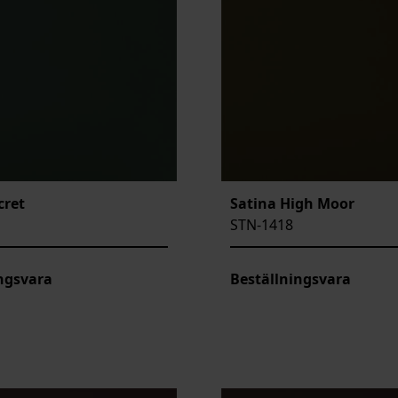
cret
Satina High Moor
STN-1418
ngsvara
Beställningsvara