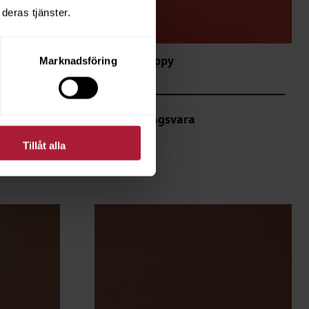
deras tjänster.
Satina Poppy
Marknadsföring
STN-1411
Beställningsvara
Tillåt alla