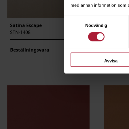
med annan information som du 
Samtyckesval
Satina Escape
Satina B
Nödvändig
STN-1408
STN-1409
Beställningsvara
Beställni
Avvisa