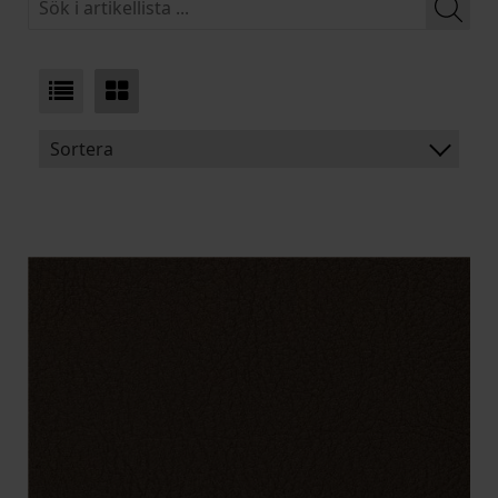
Sortera
BENÄMNING:
VIKT
BREDD
ARTIKELKOD: