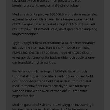
tillverkad av 100 % återvunnen polyester, vilket
kombinerar styrka med ett miljövänligt fokus.
Med en slitstyrka på över 300 000 Martindale är materialet
extremt tåligt och klarar även låga temperaturer ned till
-23 °C. Färgäktheten är testad enligt ISO 105 B02 med ett
resultat på 7/8 Blue Wool Scale, vilket garanterar långvarig
färgbeständighet.
Tyget uppfyller flera internationella säkerhetsstandarder,
inklusive EN 1021, IMO Part 8, EN 71-2:2006 + A1:2007,
FMVSS302, CAL TB 117-2013 sec 1 och NFPA 260 Class 1,
vilket gör det lämpligt för både möbler och applikationer
där brandsäkerhet är ett krav.
För hälsa och miljö är tyget PFAS-fritt, ftalatfritt och
tungmetallfritt, samt certifierat enligt Greenguard Gold
och Indoor Advantage Gold. Det är dessutom utrustat
med Permablok³ antibakteriellt skydd, och för färgen
Valencia Pure White även Permablok³ Plus för extra
hygienfördelar.
Med en garanti på 5 år är detta vinyltyg en investering i
kvalitet, säkerhet och hållbarhet. Perfekt för möbler,