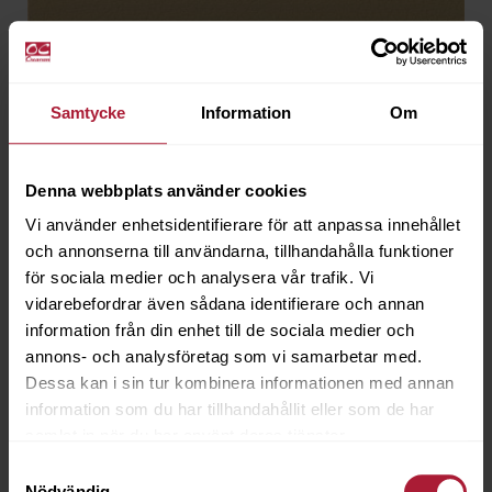
Samtycke
Information
Om
Denna webbplats använder cookies
Vi använder enhetsidentifierare för att anpassa innehållet
och annonserna till användarna, tillhandahålla funktioner
för sociala medier och analysera vår trafik. Vi
vidarebefordrar även sådana identifierare och annan
information från din enhet till de sociala medier och
Valencia E-sense Champagne
annons- och analysföretag som vi samarbetar med.
E107-1001
Dessa kan i sin tur kombinera informationen med annan
information som du har tillhandahållit eller som de har
samlat in när du har använt deras tjänster.
Beställningsvara
Samtyckesval
Nödvändig