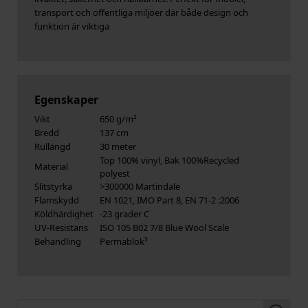
transport och offentliga miljöer där både design och
funktion är viktiga
Egenskaper
Vikt
650 g/m²
Bredd
137 cm
Rullängd
30 meter
Top 100% vinyl, Bak 100%Recycled
Material
polyest
Slitstyrka
>300000 Martindale
Flamskydd
EN 1021, IMO Part 8, EN 71-2 :2006
Köldhärdighet
-23 grader C
UV-Resistans
ISO 105 B02 7/8 Blue Wool Scale
Behandling
Permablok³