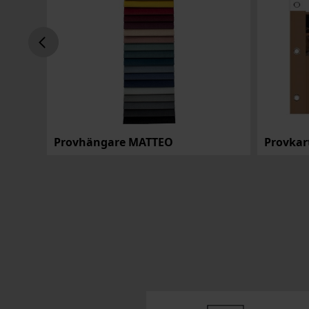
pets
Provhängare MATTEO
Provka