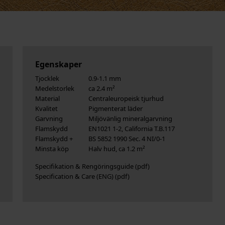
Egenskaper
Tjocklek
0.9-1.1 mm
Medelstorlek
ca 2.4 m²
Material
Centraleuropeisk tjurhud
Kvalitet
Pigmenterat läder
Garvning
Miljövänlig mineralgarvning
Flamskydd
EN1021 1-2, California T.B.117
Flamskydd +
BS 5852 1990 Sec. 4 NI/0-1
Minsta köp
Halv hud, ca 1.2 m²
Specifikation & Rengöringsguide
Specification & Care (ENG)