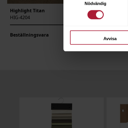
Nödvändig
Highlight Titan
Highlight
HIG-4204
HIG-4205
Beställningsvara
Saldo
2.7
Avvisa