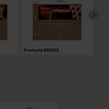
Provkarta BRIDGE
Provk