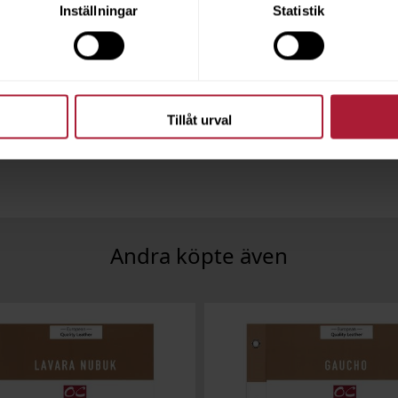
Inställningar
Statistik
 Altkupfer
Highlight Platin
HIG-4206
Beställningsvara
Tillåt urval