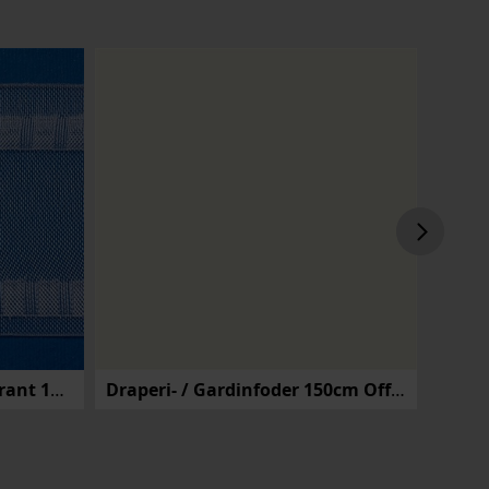
Waveband 75mm Transparant 100m
Draperi- / Gardinfoder 150cm Offwhite
Prov 