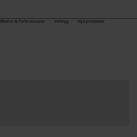
illbehör & Förbruksvaror
Verktyg
Nya produkter