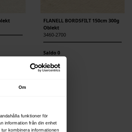
lekt
FLANELL BORDSFILT 150cm 300g
Oblekt
3460-2700
Saldo
0
Om
andahålla funktioner för
n information från din enhet
 tur kombinera informationen