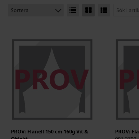
Sortera
BENÄMNING:
VIKT
BREDD
ARTIKELKOD:
PROV: Flanell 150 cm 160g Vit &
PROV: Fla
Oblekt
001-2700