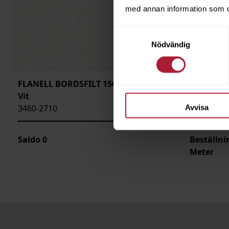
med annan information som du 
Samtyckesval
Nödvändig
FLANELL BORDSFILT 150cm 300g
FLANELL 
Vit
3460-3150
3460-2710
Avvisa
Saldo
0
Beställn
Meter