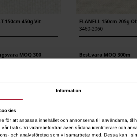
FLANELL 150cm 205g Ob
T 150cm 450g Vit
3460-2060
ingsvara MOQ 300
Best.vara MOQ 300m
Information
cookies
e för att anpassa innehållet och annonserna till användarna, tillh
vår trafik. Vi vidarebefordrar även sådana identifierare och anna
nnons- och analysföretag som vi samarbetar med. Dessa kan i sin