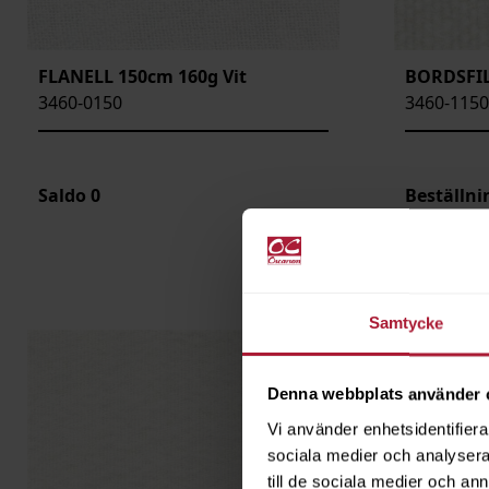
FLANELL 150cm 160g Vit
BORDSFIL
3460-0150
3460-1150
Saldo
0
Beställn
Samtycke
Denna webbplats använder 
Vi använder enhetsidentifierar
sociala medier och analysera 
till de sociala medier och a