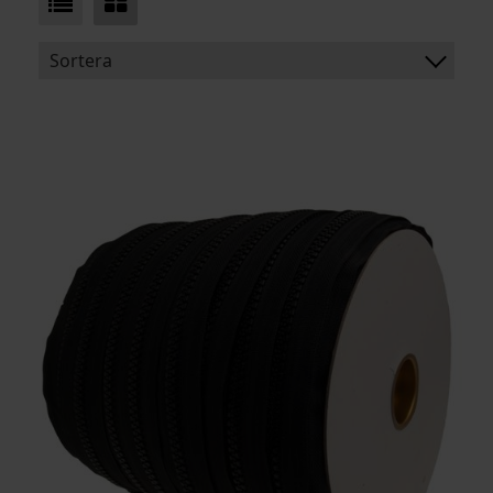
Sortera
BENÄMNING:
BREDD
BREDD INK. TYG
ARTIKELKOD: