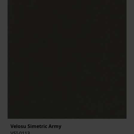
Velosu Simetric Army
VSI-0113