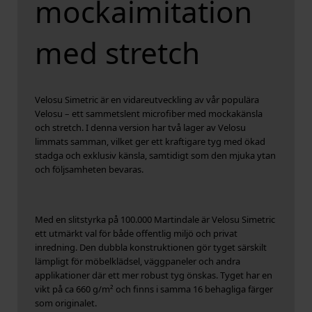
mockaimitation
med stretch
Velosu Simetric är en vidareutveckling av vår populära
Velosu – ett sammetslent microfiber med mockakänsla
och stretch. I denna version har två lager av Velosu
limmats samman, vilket ger ett kraftigare tyg med ökad
stadga och exklusiv känsla, samtidigt som den mjuka ytan
och följsamheten bevaras.
Med en slitstyrka på 100.000 Martindale är Velosu Simetric
ett utmärkt val för både offentlig miljö och privat
inredning. Den dubbla konstruktionen gör tyget särskilt
lämpligt för möbelklädsel, väggpaneler och andra
applikationer där ett mer robust tyg önskas. Tyget har en
vikt på ca 660 g/m² och finns i samma 16 behagliga färger
som originalet.