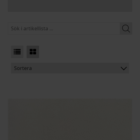
Sortera
BENÄMNING:
VIKT:
BREDD:
ARTIKELKOD: