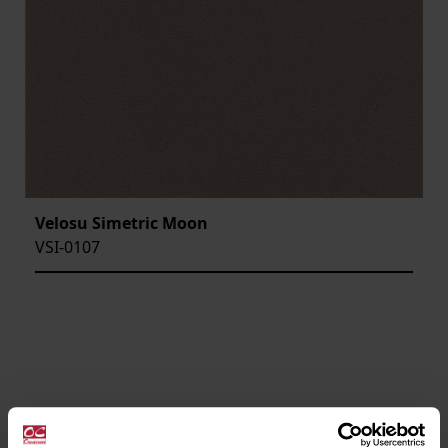
Velosu Simetric Moon
VSI-0107