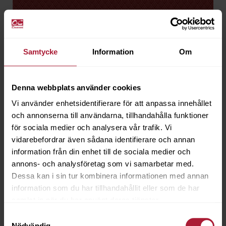
Samtycke
Information
Om
Denna webbplats använder cookies
Vi använder enhetsidentifierare för att anpassa innehållet
och annonserna till användarna, tillhandahålla funktioner
för sociala medier och analysera vår trafik. Vi
vidarebefordrar även sådana identifierare och annan
information från din enhet till de sociala medier och
Diamante Lava
annons- och analysföretag som vi samarbetar med.
DIA-6609
Dessa kan i sin tur kombinera informationen med annan
information som du har tillhandahållit eller som de har
Saldo
0
samlat in när du har använt deras tjänster.
Samtyckesval
Nödvändig