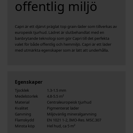
offentlig miljö
Capri är ett djärvt präglat top grain-läder som tillverkas av
europeisk tjurhud. Lädret är slutbehandlat med en
banbrytande teknologi som gör Capri till det perfekta
valet för både offentlig och hemmiljö. Capri är ett läder
med utmärkta egenskaper som är lätt att underhålla.
Egenskaper
Tjocklek
1.3-1.5 mm
Medelstorlek
4.8-5.5 m²
Material
Centraleuropeisk tjurhud
Kvalitet
Pigmenterat läder
Garvning
Miljövänlig mineralgarvning
Flamskydd
EN 1021 1-2, IMO-Res. MSC.307
Minsta köp
Hel hud, ca 5 m²