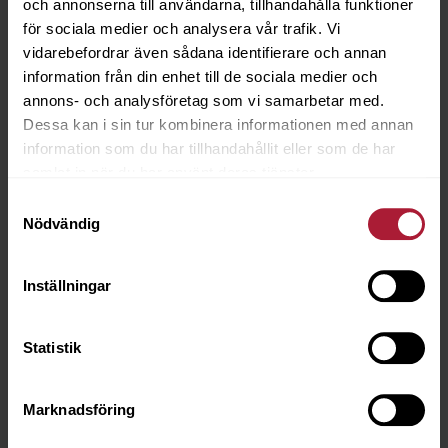
och annonserna till användarna, tillhandahålla funktioner
för sociala medier och analysera vår trafik. Vi
vidarebefordrar även sådana identifierare och annan
information från din enhet till de sociala medier och
annons- och analysföretag som vi samarbetar med.
Dessa kan i sin tur kombinera informationen med annan
information som du har tillhandahållit eller som de har
samlat in när du har använt deras tjänster.
Samtyckesval
Nödvändig
Capri Maron
Inställningar
CAP-1016
Statistik
Beställningsvara
Marknadsföring