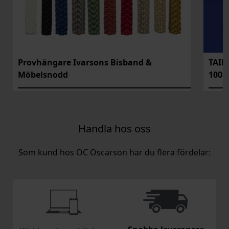
Provhängare Ivarsons Bisband &
TAIF
Möbelsnodd
100
Handla hos oss
Som kund hos OC Oscarson har du flera fördelar: