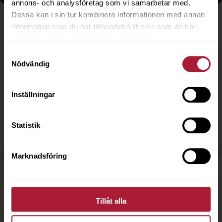
annons- och analysföretag som vi samarbetar med.
Dessa kan i sin tur kombinera informationen med annan
information som du har tillhandahållit eller som de har
samlat in när du har använt deras tjänster.
Beklädnadsmaterial
Textilier
Samtyckesval
Nödvändig
Nyheter
Inställningar
Statistik
Marknadsföring
Sänkta priser, förbättrade villkor och
C
vårkampanj!
u
Tillåt alla
Visa fler nyheter