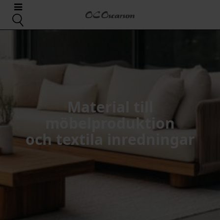
Material till
möbelproduktion
och textila inredningar