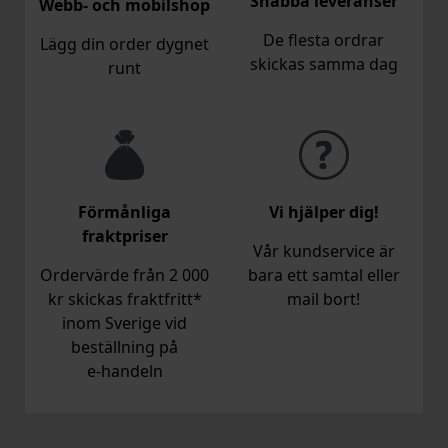
Snabba leveranser
Webb- och mobilshop
De flesta ordrar
Lägg din order dygnet
skickas samma dag
runt
Förmånliga
Vi hjälper dig!
fraktpriser
Vår kundservice är
Ordervärde från 2 000
bara ett samtal eller
kr skickas fraktfritt*
mail bort!
inom Sverige vid
beställning på
e‑handeln