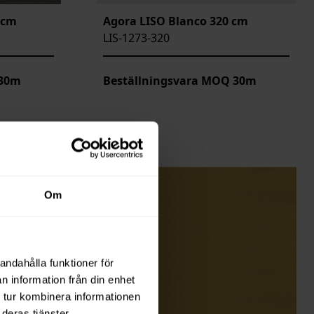
 cm
Agora LISO Blanco 320 cm
LIS-1273-320
 30m
Beställningsvara MOQ 30m
Om
andahålla funktioner för
n information från din enhet
 tur kombinera informationen
deras tjänster.