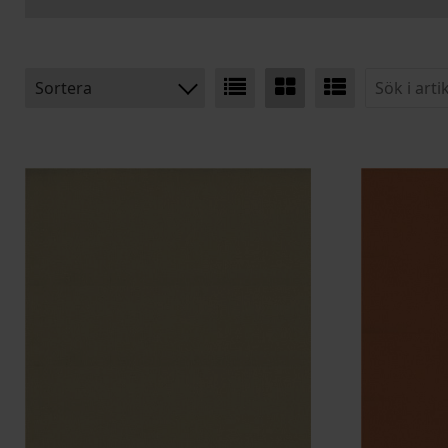
Sortera
BENÄMNING:
VIKT
BREDD
ARTIKELKOD: