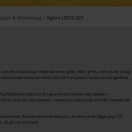
tyger & Mellanlägg
/
Agora LISOS 320
vare dess klara färger. Neutrala toner, grått, blått, grönt, rött och ett inslag
n extra breda versionen heter Liso 320 och passar mycket bra för gardiner
fflig färgbeständighet (5 års garanti) och mycket hög tålighet i
ns i över 60 olika nyanser - varma som kalla toner, och från neutrala till
stötande, fläckskyddsbehandlad yta. Liso finns även tillgänglig i 137
ät, då på 155 cm bredd.