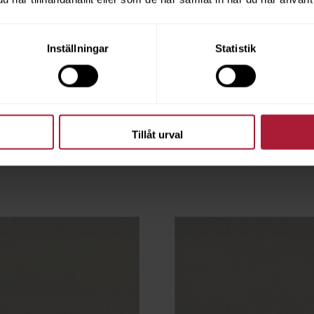
Inställningar
Statistik
SO Marino 320 cm
Agora LISO Marfil 320 
320
LIS-1276-320
ingsvara MOQ 30m
Beställningsvara MOQ
Tillåt urval