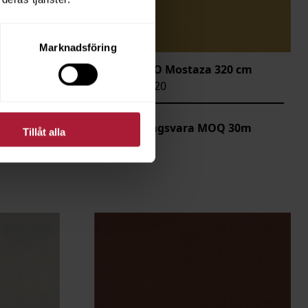
Marknadsföring
cm
Agora LISO Mostaza 320 cm
LIS-1277-320
 30m
Beställningsvara MOQ 30m
Tillåt alla