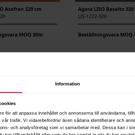
SO Azafran 320 cm
Agora LISO Basalto 320
320
LIS-1272-320
ingsvara MOQ 30m
Beställningsvara MOQ
Information
cookies
e för att anpassa innehållet och annonserna till användarna, tillh
vår trafik. Vi vidarebefordrar även sådana identifierare och anna
nnons- och analysföretag som vi samarbetar med. Dessa kan i sin
har tillhandahållit eller som de har samlat in när du har använt 