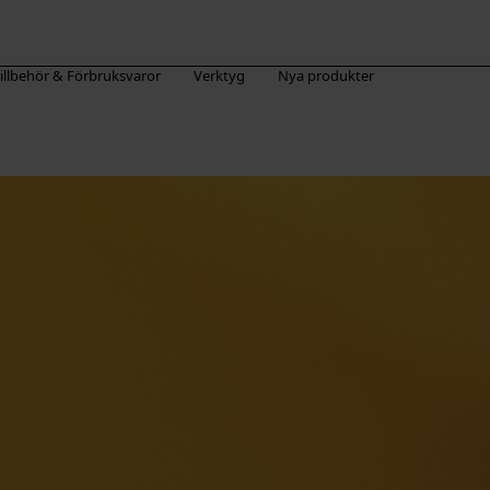
illbehör & Förbruksvaror
Verktyg
Nya produkter