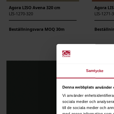
Agora LISO Avena 320 cm
Agora LI
LIS-1270-320
LIS-1271-
Beställningsvara MOQ 30m
Beställn
Samtycke
Denna webbplats använder 
Vi använder enhetsidentifierar
sociala medier och analysera 
till de sociala medier och a
med annan information som du 