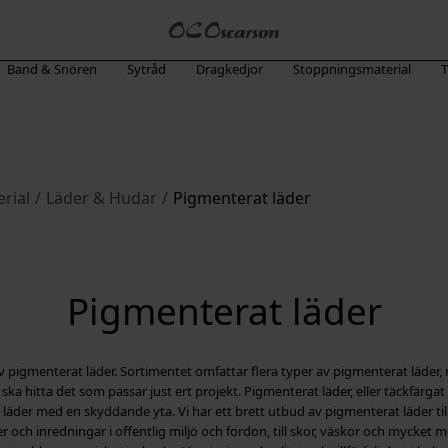
Band & Snören
Sytråd
Dragkedjor
Stoppningsmaterial
T
rial
/
Läder & Hudar
/
Pigmenterat läder
Pigmenterat läder
 pigmenterat läder. Sortimentet omfattar flera typer av pigmenterat läder
i ska hitta det som passar just ert projekt. Pigmenterat läder, eller täckfärga
tt läder med en skyddande yta. Vi har ett brett utbud av pigmenterat läder till
r och inredningar i offentlig miljö och fordon, till skor, väskor och mycket m