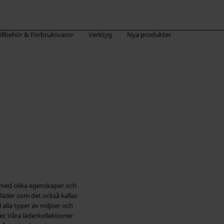
illbehör & Förbruksvaror
Verktyg
Nya produkter
, med olika egenskaper och
t läder som det också kallas
 alla typer av miljöer och
er. Våra läderkollektioner