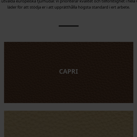
 utvalda europeiska tjurhudar. Vi prioriterar kvalitet och tillförlitlighet i he
läder för att stödja er i att upprätthålla högsta standard i ert arbete.
CAPRI