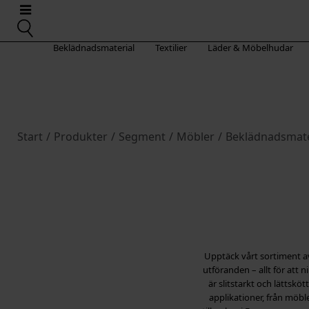
Beklädnadsmaterial
Textilier
Läder & Möbelhudar
Start
/
Produkter
/
Segment
/
Möbler
/
Beklädnadsmate
Upptäck vårt sortiment av
utföranden – allt för att n
är slitstarkt och lättskö
applikationer, från möble