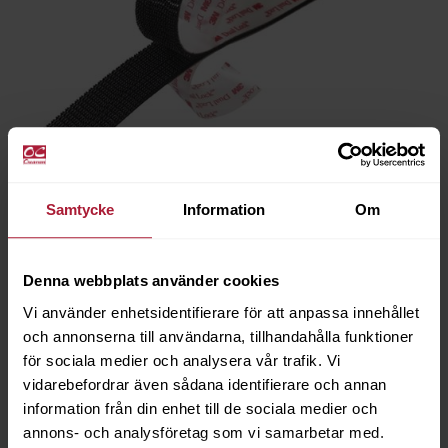
3M Dual Lock SJ3540 25mm Svart 45,7m
Samtycke
Information
Om
7530-3540-25
Saldo
0
Denna webbplats använder cookies
Vi använder enhetsidentifierare för att anpassa innehållet
och annonserna till användarna, tillhandahålla funktioner
för sociala medier och analysera vår trafik. Vi
vidarebefordrar även sådana identifierare och annan
information från din enhet till de sociala medier och
annons- och analysföretag som vi samarbetar med.