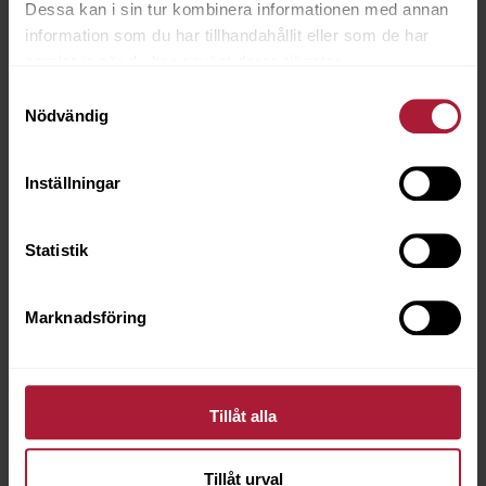
Dessa kan i sin tur kombinera informationen med annan
information som du har tillhandahållit eller som de har
samlat in när du har använt deras tjänster.
Samtyckesval
Nödvändig
Inställningar
Statistik
Marknadsföring
Tillåt alla
3M Dual Lock SJ3560 25mm Transparant 45,7m
7530-3560-25
Tillåt urval