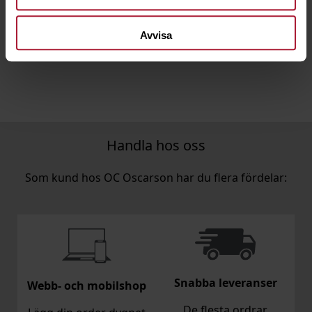
Saldo
1
Avvisa
Handla hos oss
Som kund hos OC Oscarson har du flera fördelar:
Snabba leveranser
Webb- och mobilshop
De flesta ordrar