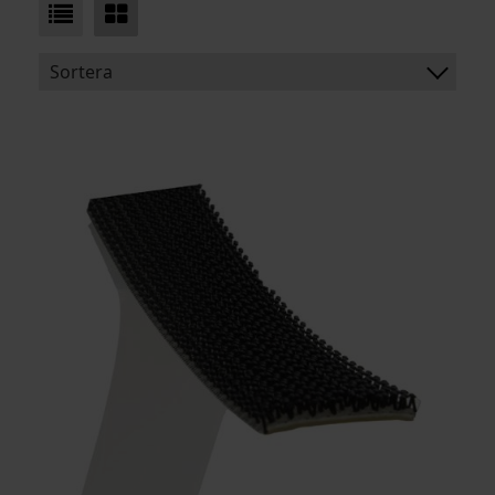
Sortera
BENÄMNING:
BREDD
LÄNGD
ARTIKELKOD: