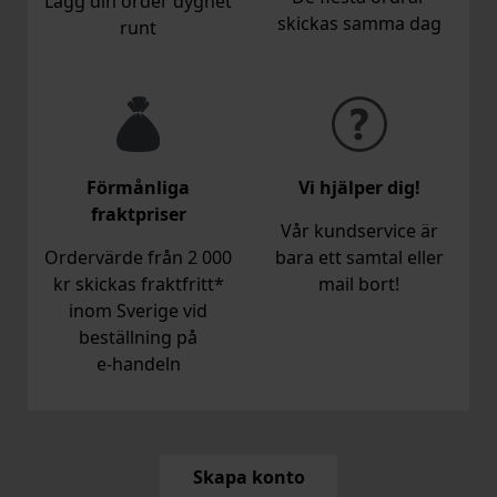
Lägg din order dygnet
skickas samma dag
runt
Förmånliga
Vi hjälper dig!
fraktpriser
Vår kundservice är
Ordervärde från 2 000
bara ett samtal eller
kr skickas fraktfritt*
mail bort!
inom Sverige vid
beställning på
e‑handeln
Skapa konto