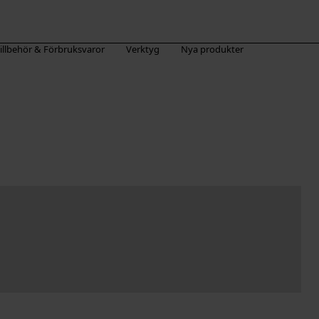
illbehör & Förbruksvaror
Verktyg
Nya produkter