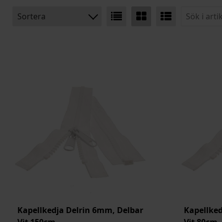
Sortera
BENÄMNING:
BREDD
BREDD INK TYG
ARTIKELKOD:
Kapellkedja Delrin 6mm, Delbar
Kapellked
Vit 150cm
Vit 80cm