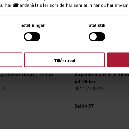
har tillhandahållit eller som de har samlat in när du har använt 
Inställningar
Statistik
Tillåt urval
ja Delrin 10mm, Delbar
Kapellkedja Delrin 10m
Vit 300cm
-45
3811-2300-45
Saldo
57