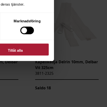
deras tjänster.
Marknadsföring
Tillåt alla
m, Delbar
Kapellkedja Delrin 10mm, Delbar
Vit 325cm
3811-2325
Saldo
18