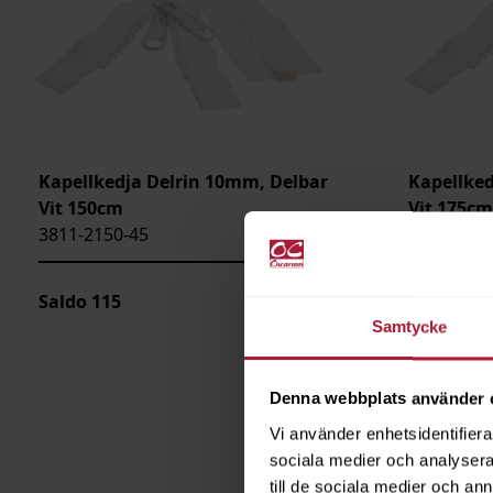
Kapellkedja Delrin 10mm, Delbar
Kapellked
Vit 150cm
Vit 175cm
3811-2150-45
3811-2175
Saldo
115
Saldo
33
Samtycke
Denna webbplats använder 
Vi använder enhetsidentifierar
sociala medier och analysera 
till de sociala medier och a