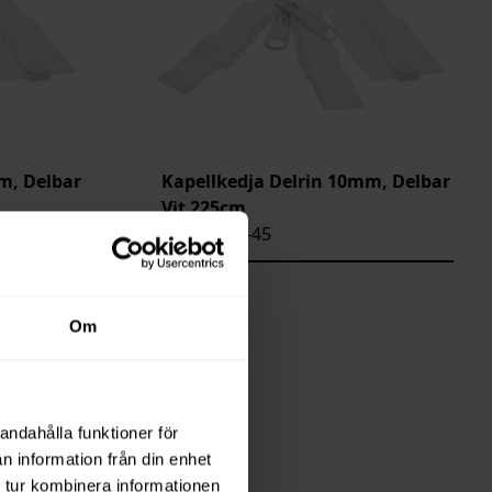
m, Delbar
Kapellkedja Delrin 10mm, Delbar
Vit 225cm
3811-2225-45
Saldo
16
Om
andahålla funktioner för
n information från din enhet
 tur kombinera informationen