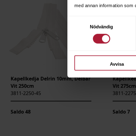
med annan information som du 
Samtyckesval
Nödvändig
Avvisa
Kapellkedja Delrin 10mm, Delbar
Kapellked
Vit 250cm
Vit 275cm
3811-2250-45
3811-2275
Saldo
48
Saldo
7