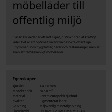
möbelläder till
offentlig miljö
Classic Dickleder är ett lätt slipat, distinkt präglat kraftigt
läder. Det är ett optimalt val för välbesökta offentliga
utrymmen som flygplatser, barer och restauranger, men är
även ett familjevänligt möbelläder.
Egenskaper
Tjocklek
1.4-1.6 mm
Medelstorlek
ca 5.8 m²
Material
Centraleuropeisk tjurhud
Kvalitet
Pigmenterat läder
Garvning
Miljövänlig mineralgarvning
Flamskydd
EN 1021 1-2, IMO-Res. MSC.307