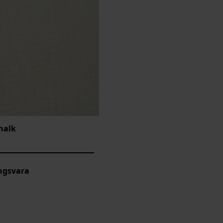
halk
ngsvara