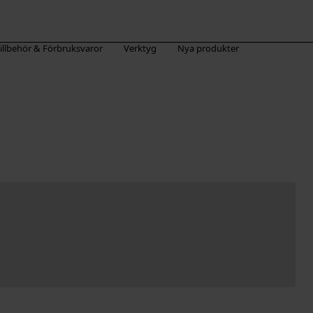
illbehör & Förbruksvaror
Verktyg
Nya produkter