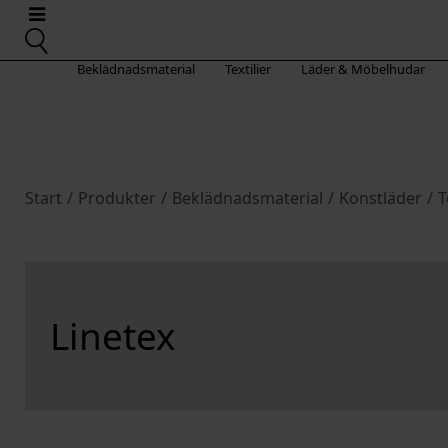
Beklädnadsmaterial
Textilier
Läder & Möbelhudar
Start
/
Produkter
/
Beklädnadsmaterial
/
Konstläder
/
T
Linetex