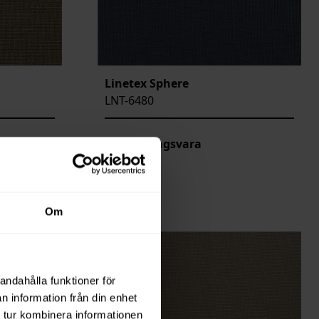
Linetex Sphere
LNT-6480
Beställningsvara
Om
andahålla funktioner för
n information från din enhet
 tur kombinera informationen