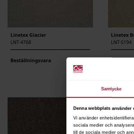
Linetex Glacier
Linetex B
LNT-4768
LNT-5194
Beställningsvara
Beställni
Samtycke
Denna webbplats använder 
Vi använder enhetsidentifierar
sociala medier och analysera 
till de sociala medier och a