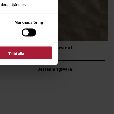
deras tjänster.
Marknadsföring
Linetex Chestnut
LNT-8288
Tillåt alla
Beställningsvara