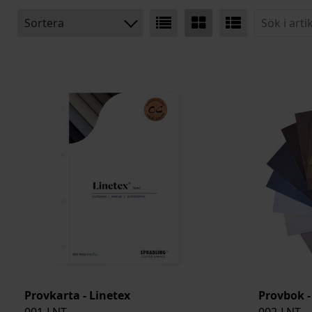
Sortera
BENÄMNING:
VIKT
BREDD
ARTIKELKOD:
Provkarta - Linetex
Provbok -
001-LNT
002-LNT