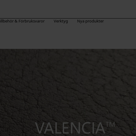
illbehör & Förbruksvaror
Verktyg
Nya produkter