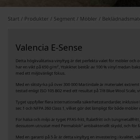
Start
/
Produkter
/
Segment
/
Möbler
/
Beklädnadsmate
Valencia E-Sense
Detta högkvalitativa vinyltyg är det perfekta valet för möbler och o
har en vikt på 650 g/m², Ytskiktet består av 100 % vinyl medan baks
med ett miljövänligt fokus.
Med en slitstyrka på över 300 000 Martindale är materialet extremt t
testad enligt ISO 105 B02 med ett resultat på 7/8 Blue Wool Scale, 
Tyget uppfyller flera internationella säkerhetsstandarder, inklusi
sec 1 och NFPA 260 Class 1, vilket gör det lämpligt för både möbler
För hälsa och miljö är tyget PFAS-fritt, ftalatfritt och tungmetallfr
dessutom utrustat med Permablok³ antibakteriellt skydd, och för f
Med en garanti på 5 år är detta vinyltyg en investering i kvalitet, s