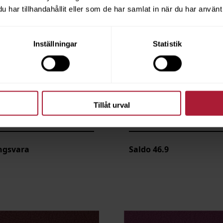
har tillhandahållit eller som de har samlat in när du har använt 
Inställningar
Statistik
Tillåt urval
E-sense Ivory
Valencia E-sense Sisal
E107-1048
ngsvara
Saldo
46.9