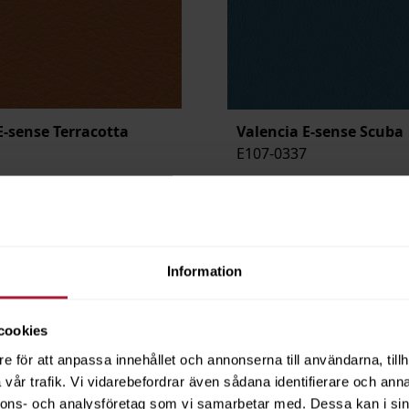
E-sense Terracotta
Valencia E-sense Scuba
E107-0337
ngsvara
Beställningsvara
Information
cookies
e för att anpassa innehållet och annonserna till användarna, tillh
vår trafik. Vi vidarebefordrar även sådana identifierare och anna
nnons- och analysföretag som vi samarbetar med. Dessa kan i sin