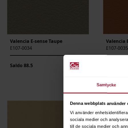
Valencia 
Valencia E-sense Taupe
E107-0035
E107-0034
Saldo
88.5
Beställni
Samtycke
Denna webbplats använder 
Vi använder enhetsidentifierar
sociala medier och analysera 
till de sociala medier och a