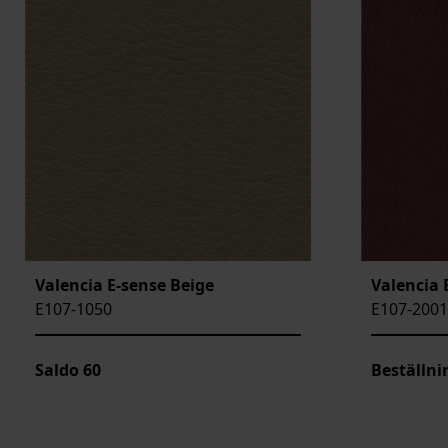
Valencia E-sense Beige
Valencia 
E107-1050
E107-2001
Saldo
60
Beställni