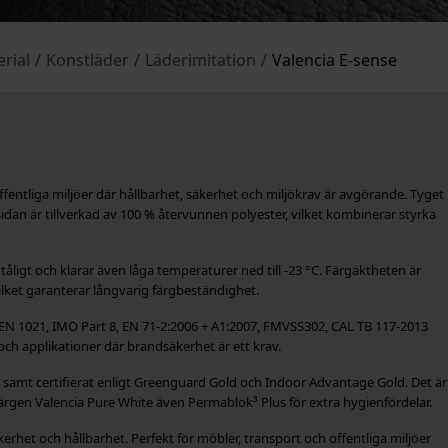
rial
/
Konstläder
/
Läderimitation
/
Valencia E-sense
ffentliga miljöer där hållbarhet, säkerhet och miljökrav är avgörande. Tyget
idan är tillverkad av 100 % återvunnen polyester, vilket kombinerar styrka
åligt och klarar även låga temperaturer ned till -23 °C. Färgäktheten är
vilket garanterar långvarig färgbeständighet.
ve EN 1021, IMO Part 8, EN 71-2:2006 + A1:2007, FMVSS302, CAL TB 117-2013
 och applikationer där brandsäkerhet är ett krav.
itt, samt certifierat enligt Greenguard Gold och Indoor Advantage Gold. Det är
ärgen Valencia Pure White även Permablok³ Plus för extra hygienfördelar.
äkerhet och hållbarhet. Perfekt för möbler, transport och offentliga miljöer