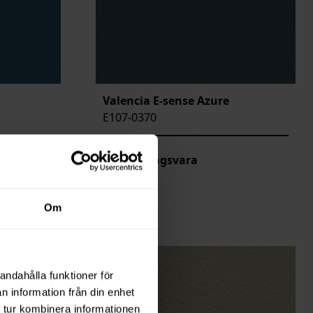
Valencia E-sense Azure
E107-0370
Beställningsvara
Om
andahålla funktioner för
n information från din enhet
 tur kombinera informationen