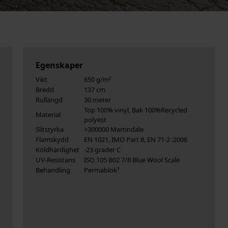
Egenskaper
Vikt
650 g/m²
Bredd
137 cm
Rullängd
30 meter
Top 100% vinyl, Bak 100%Recycled
Material
polyest
Slitstyrka
>300000 Martindale
Flamskydd
EN 1021, IMO Part 8, EN 71-2 :2006
Köldhärdighet
-23 grader C
UV-Resistans
ISO 105 B02 7/8 Blue Wool Scale
Behandling
Permablok³