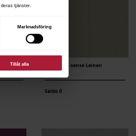
deras tjänster.
Marknadsföring
Tillåt alla
Valencia E-sense Leinen
E107-1049
Saldo
0