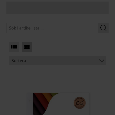
Sortera
BENÄMNING:
VIKT
BREDD
ARTIKELKOD: