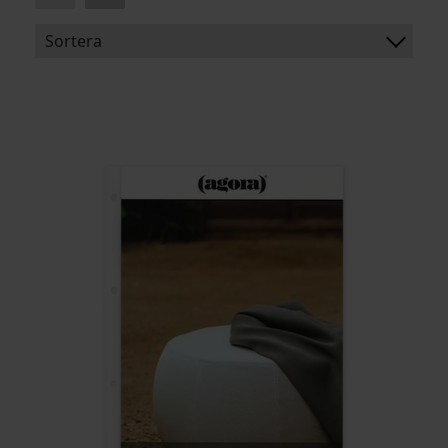
Sortera
BENÄMNING:
VIKT
BREDD
ARTIKELKOD: