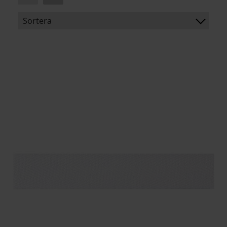
Sortera
BENÄMNING:
BREDD
LÄNGD
ARTIKELKOD: