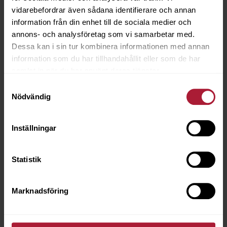
vidarebefordrar även sådana identifierare och annan
information från din enhet till de sociala medier och
annons- och analysföretag som vi samarbetar med.
Dessa kan i sin tur kombinera informationen med annan
information som du har tillhandahållit eller som de har
samlat in när du har använt deras tjänster.
Samtyckesval
Nödvändig
BOM.BAND FISKB.40 mm Obl 50m
3658-0102
Inställningar
Saldo
3
Statistik
Marknadsföring