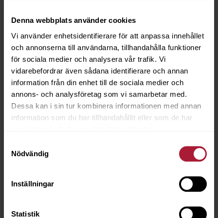
Denna webbplats använder cookies
Vi använder enhetsidentifierare för att anpassa innehållet
Prestige Altbraun
och annonserna till användarna, tillhandahålla funktioner
PRE-2207
för sociala medier och analysera vår trafik. Vi
vidarebefordrar även sådana identifierare och annan
Saldo
0
information från din enhet till de sociala medier och
annons- och analysföretag som vi samarbetar med.
Dessa kan i sin tur kombinera informationen med annan
information som du har tillhandahållit eller som de har
samlat in när du har använt deras tjänster.
Samtyckesval
Nödvändig
Inställningar
Statistik