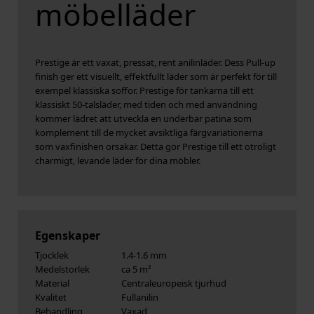
möbelläder
Prestige är ett vaxat, pressat, rent anilinläder. Dess Pull-up
finish ger ett visuellt, effektfullt läder som är perfekt för till
exempel klassiska soffor. Prestige för tankarna till ett
klassiskt 50-talsläder, med tiden och med användning
kommer lädret att utveckla en underbar patina som
komplement till de mycket avsiktliga färgvariationerna
som vaxfinishen orsakar. Detta gör Prestige till ett otroligt
charmigt, levande läder för dina möbler.
Egenskaper
Tjocklek
1.4-1.6 mm
Medelstorlek
ca 5 m²
Material
Centraleuropeisk tjurhud
Kvalitet
Fullanilin
Behandling
Vaxad