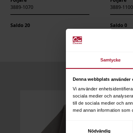
3889-1070
3889-1100
Saldo
20
Saldo
0
Samtycke
Denna webbplats använder 
Vi använder enhetsidentifierar
sociala medier och analysera 
till de sociala medier och a
med annan information som du 
Samtyckesval
Nödvändig