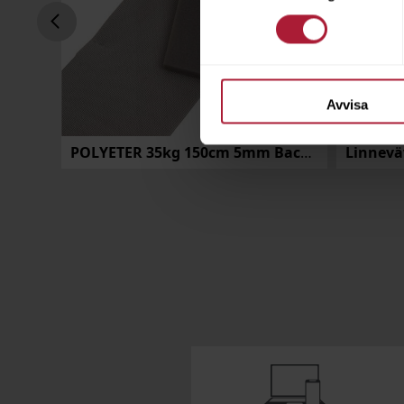
Avvisa
POLYETER 35kg 150cm 3mm Backing
POLYETER 35kg 150cm 5mm Backing
Linnevä