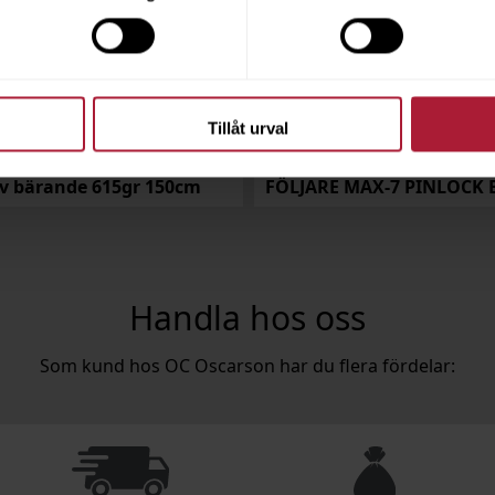
Tillåt urval
v bärande 615gr 150cm
Handla hos oss
Som kund hos OC Oscarson har du flera fördelar: