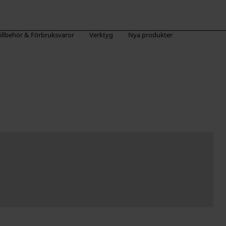
illbehör & Förbruksvaror
Verktyg
Nya produkter