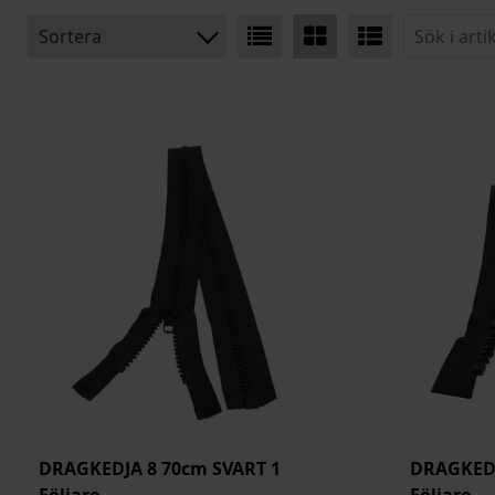
Sortera
BENÄMNING:
BREDD
BREDD INK. TYG
ARTIKELKOD:
DRAGKEDJA 8 70cm SVART 1
DRAGKEDJ
Följare
Följare