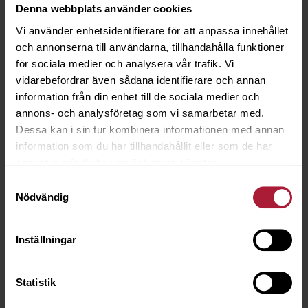
Denna webbplats använder cookies
Vi använder enhetsidentifierare för att anpassa innehållet
och annonserna till användarna, tillhandahålla funktioner
för sociala medier och analysera vår trafik. Vi
vidarebefordrar även sådana identifierare och annan
information från din enhet till de sociala medier och
annons- och analysföretag som vi samarbetar med.
Dessa kan i sin tur kombinera informationen med annan
Argos Limestone
information som du har tillhandahållit eller som de har
ARG-20021
samlat in när du har använt deras tjänster.
Samtyckesval
Nödvändig
Beställningsvara
Inställningar
Statistik