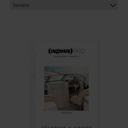
Sortera
BENÄMNING:
VIKT
BREDD
ARTIKELKOD: