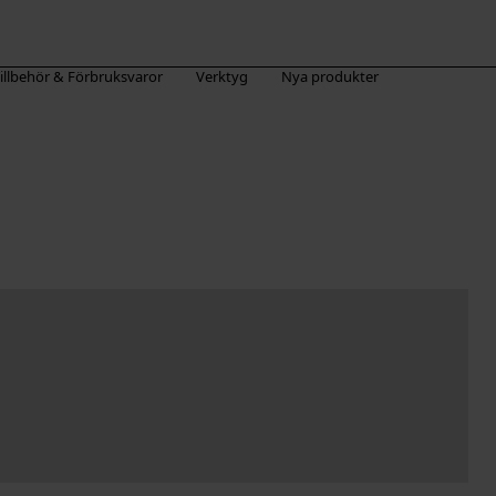
illbehör & Förbruksvaror
Verktyg
Nya produkter