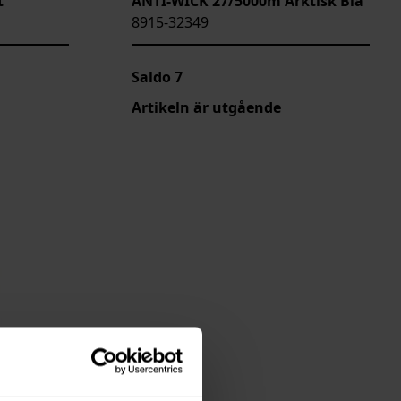
t
ANTI-WICK 27/5000m Arktisk Blå
8915-32349
Saldo
7
Artikeln är utgående