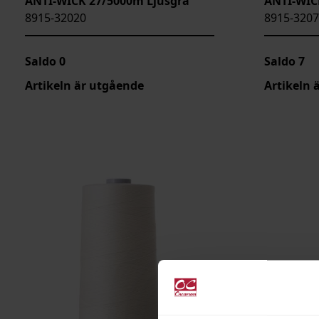
ANTI-WICK 27/5000m Ljusgrå
ANTI-WIC
8915-32020
8915-320
Saldo
0
Saldo
7
Artikeln är utgående
Artikeln 