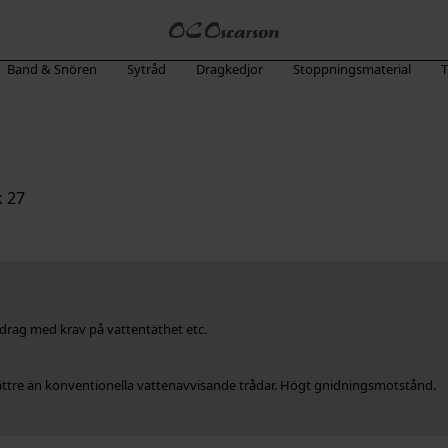
Band & Snören
Sytråd
Dragkedjor
Stoppningsmaterial
T
k 27
erdrag med krav på vattentäthet etc.
bättre än konventionella vattenavvisande trådar. Högt gnidningsmotstånd.