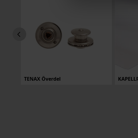
Kapellkedja Delrin 10mm, Delbar Svart 150cm
TENAX Överdel
KAPELL