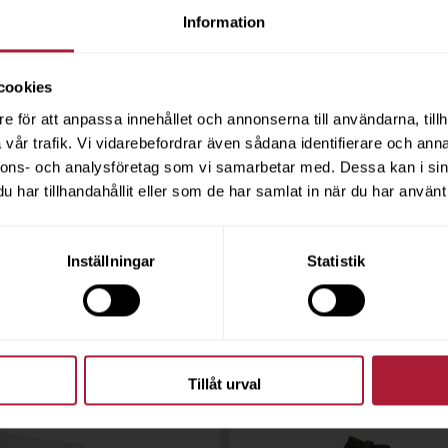
Information
K 27/5000m Svart
ANTI-WICK 27/5000m M
cookies
17
8915-45857
e för att anpassa innehållet och annonserna till användarna, tillh
vår trafik. Vi vidarebefordrar även sådana identifierare och anna
Saldo
0
nnons- och analysföretag som vi samarbetar med. Dessa kan i sin
har tillhandahållit eller som de har samlat in när du har använt 
är utgående
Artikeln är utgående
Inställningar
Statistik
Tillåt urval