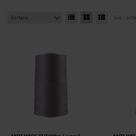
Sortera
BENÄMNING:
MATERIAL:
HÖJD:
ARTIKELKOD: