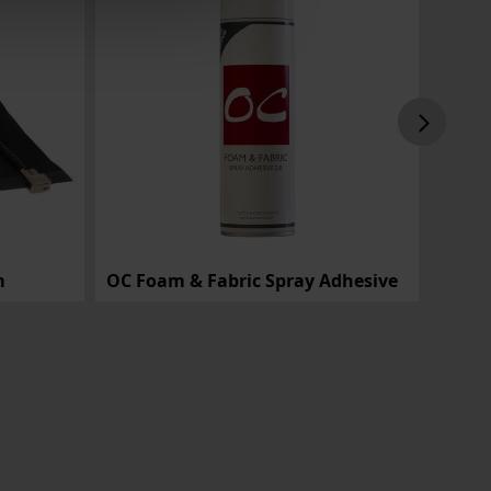
m
OC Foam & Fabric Spray Adhesive
Lac 6