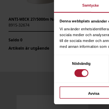
Samtycke
ANTI-WICK 27/5000m Natur
ANTI-WIC
Denna webbplats använder 
8915-32674
8915-387
Vi använder enhetsidentifierar
sociala medier och analysera 
Saldo
0
Saldo
0
till de sociala medier och a
med annan information som du 
Artikeln är utgående
Artikeln 
Samtyckesval
Nödvändig
Avvisa