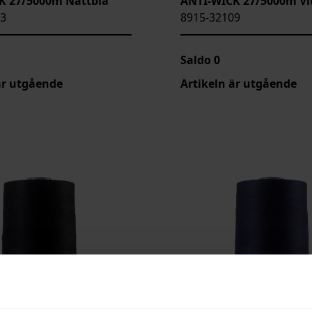
K 27/5000m Nattblå
ANTI-WICK 27/5000m Vi
73
8915-32109
Saldo
0
är utgående
Artikeln är utgående