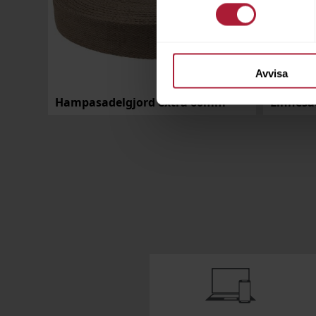
Avvisa
Hampasadelgjord extra 60mm