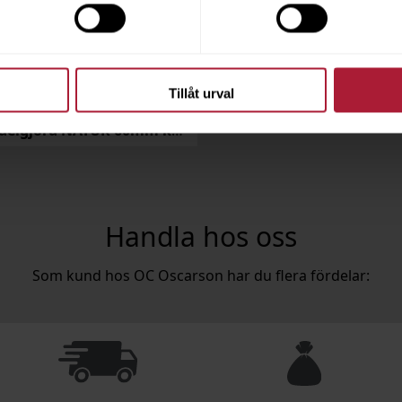
Tillåt urval
Linnesadelgjord NATUR 60mm kraftig EU
Handla hos oss
Som kund hos OC Oscarson har du flera fördelar: