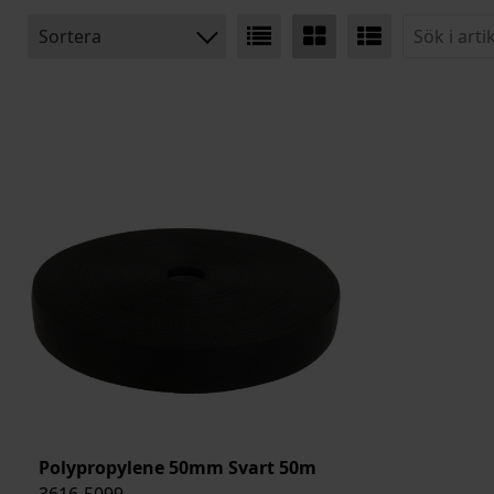
Sortera
BENÄMNING:
BREDD
LÄNGD
ARTIKELKOD:
Polypropylene 50mm Svart 50m
3616-5099