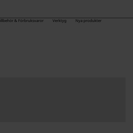
illbehör & Förbruksvaror
Verktyg
Nya produkter