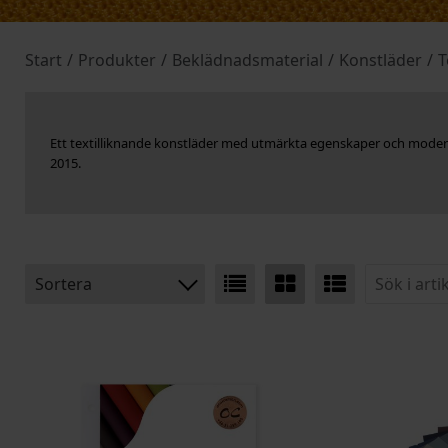
Start
/
Produkter
/
Beklädnadsmaterial
/
Konstläder
/
T
Ett textilliknande konstläder med utmärkta egenskaper och moder
2015.
Sortera
BENÄMNING:
VIKT
BREDD
ARTIKELKOD: