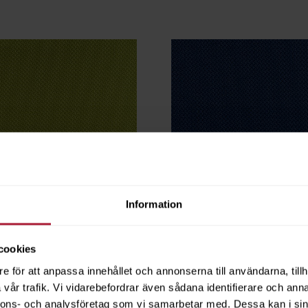
Information
cookies
t
Hitch Sapphire
HIT-8914
e för att anpassa innehållet och annonserna till användarna, tillh
vår trafik. Vi vidarebefordrar även sådana identifierare och anna
nnons- och analysföretag som vi samarbetar med. Dessa kan i sin