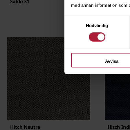
Saldo
31
Artikeln 
med annan information som du 
Samtyckesval
Nödvändig
Avvisa
Hitch Neutra
Hitch Ind