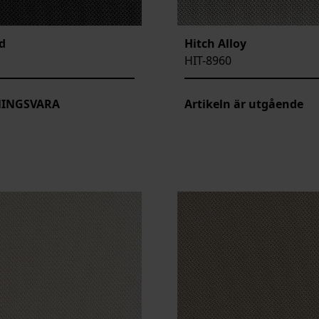
d
Hitch Alloy
HIT-8960
NINGSVARA
Artikeln är utgående