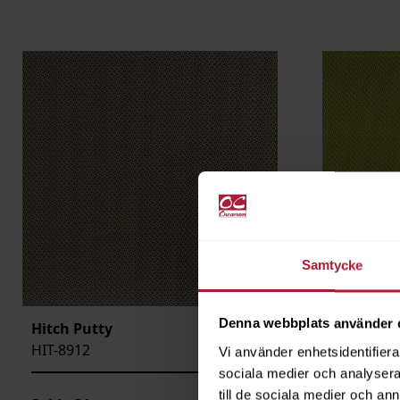
Samtycke
Denna webbplats använder 
Hitch Putty
Hitch Zes
HIT-8912
HIT-8913
Vi använder enhetsidentifierar
sociala medier och analysera 
till de sociala medier och a