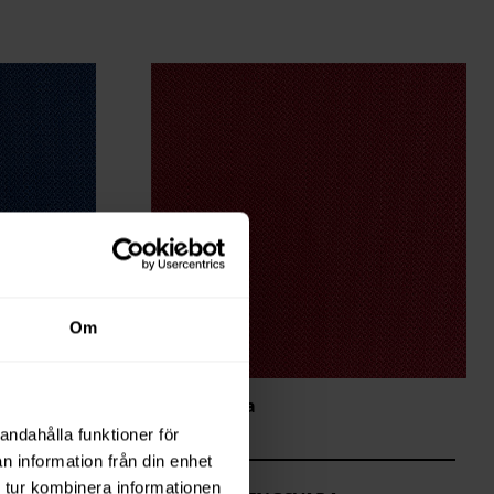
Om
Hitch Lava
HIT-8915
andahålla funktioner för
n information från din enhet
 tur kombinera informationen