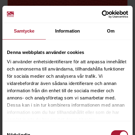
Samtycke
Information
Om
Denna webbplats använder cookies
Vi använder enhetsidentifierare för att anpassa innehållet
och annonserna till användarna, tillhandahålla funktioner
för sociala medier och analysera vår trafik. Vi
FINA Cabra Rojo
vidarebefordrar även sådana identifierare och annan
CAB-2121
information från din enhet till de sociala medier och
annons- och analysföretag som vi samarbetar med.
Dessa kan i sin tur kombinera informationen med annan
Artikeln är utgående
information som du har tillhandahållit eller som de har
samlat in när du har använt deras tjänster.
Samtyckesval
Nödvändig