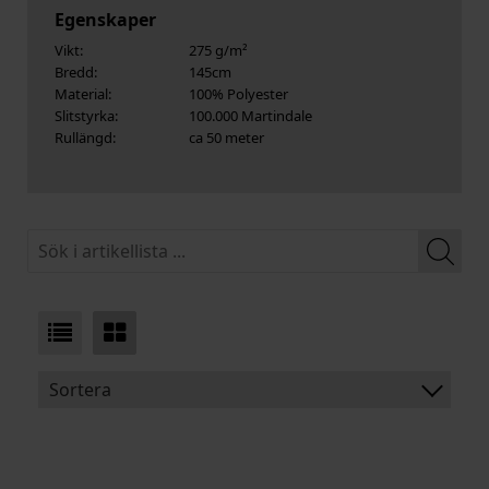
Egenskaper
Vikt:
275 g/m²
Bredd:
145cm
Material:
100% Polyester
Slitstyrka:
100.000 Martindale
Rullängd:
ca 50 meter
Sortera
BENÄMNING:
VIKT: