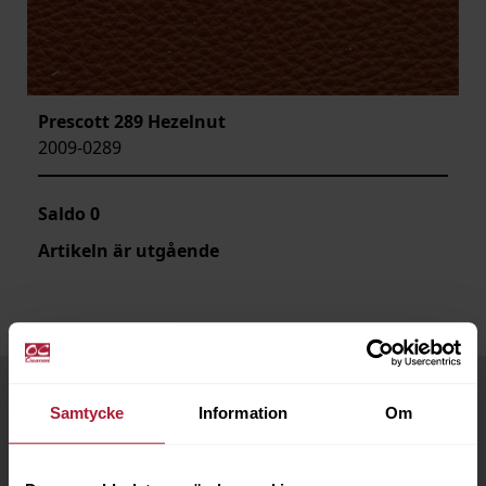
Prescott 289 Hezelnut
2009-0289
Saldo
0
Artikeln är utgående
Samtycke
Information
Om