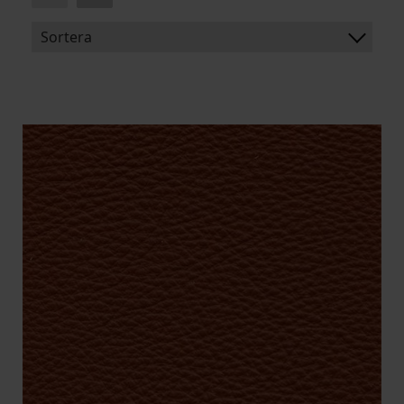
Sortera
BENÄMNING:
SLITSTYRKA:
FLAMSKYDD:
ARTIKELKOD: