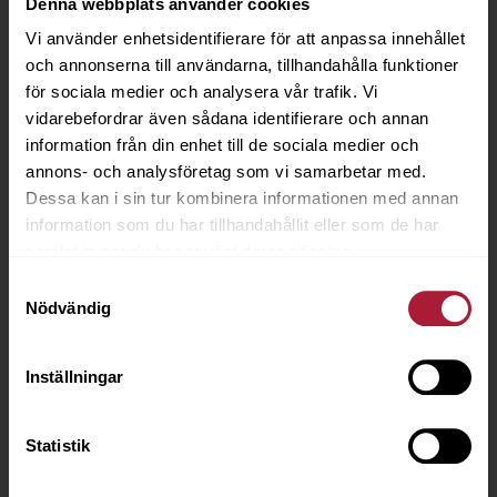
Denna webbplats använder cookies
Vi använder enhetsidentifierare för att anpassa innehållet
och annonserna till användarna, tillhandahålla funktioner
för sociala medier och analysera vår trafik. Vi
vidarebefordrar även sådana identifierare och annan
information från din enhet till de sociala medier och
annons- och analysföretag som vi samarbetar med.
Dessa kan i sin tur kombinera informationen med annan
information som du har tillhandahållit eller som de har
samlat in när du har använt deras tjänster.
Samtyckesval
Nödvändig
Inställningar
Statistik
Lacar Mercato - Atlantic