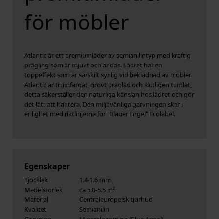
för möbler
Atlantic är ett premiumläder av semianilintyp med kraftig
prägling som är mjukt och andas. Lädret har en
toppeffekt som är särskilt synlig vid beklädnad av möbler.
Atlantic är trumfärgat, grovt präglad och slutligen tumlat,
detta säkerställer den naturliga känslan hos lädret och gör
det lätt att hantera. Den miljövänliga garvningen sker i
enlighet med riktlinjerna för "Blauer Engel" Ecolabel.
Egenskaper
Tjocklek
1.4-1.6 mm
Medelstorlek
ca 5.0-5.5 m²
Material
Centraleuropeisk tjurhud
Kvalitet
Semianilin
Garvning
Mineralgarvning (Blue Angel)