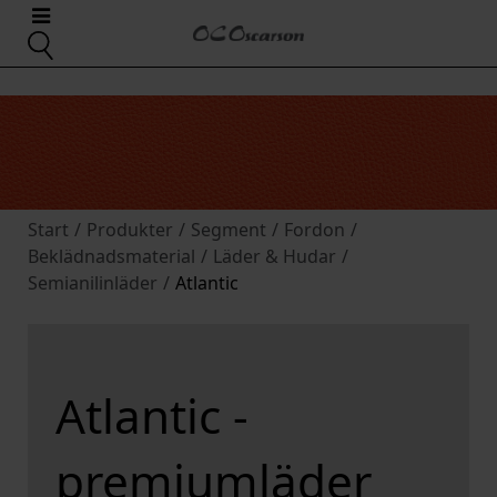
Start
/
Produkter
/
Segment
/
Fordon
/
Beklädnadsmaterial
/
Läder & Hudar
/
Semianilinläder
/
Atlantic
Atlantic -
premiumläder