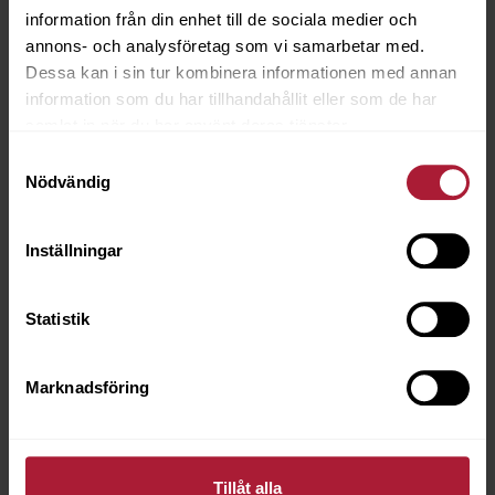
information från din enhet till de sociala medier och
annons- och analysföretag som vi samarbetar med.
Dessa kan i sin tur kombinera informationen med annan
information som du har tillhandahållit eller som de har
samlat in när du har använt deras tjänster.
Samtyckesval
Nödvändig
SPECIAL SHEEN F.R.137 CM/IVORY
Inställningar
3243-0020
Statistik
Saldo
555
Artikeln är utgående
Marknadsföring
Tillåt alla