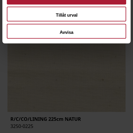
Tillåt urval
Avvisa
R/C/CO/LINING 225cm NATUR
3250-0225