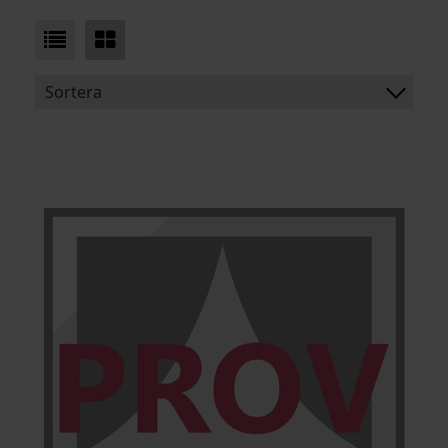
Sortera
BENÄMNING:
VIKT
BREDD
ARTIKELKOD: