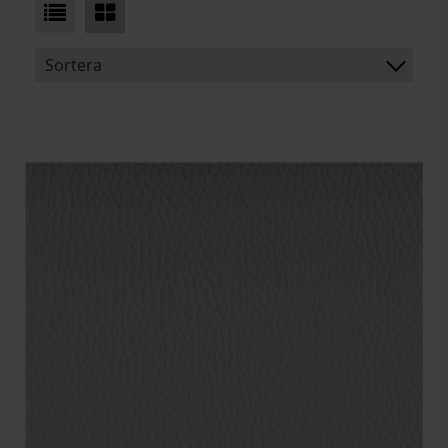
Sortera
BENÄMNING:
VIKT
BREDD
ARTIKELKOD: