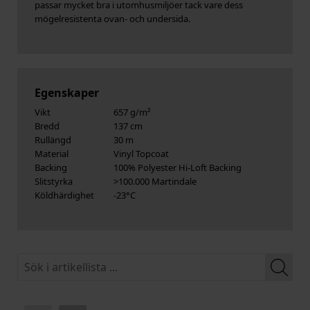
passar mycket bra i utomhusmiljöer tack vare dess
mögelresistenta ovan- och undersida.
Egenskaper
Vikt
657 g/m²
Bredd
137 cm
Rullängd
30 m
Material
Vinyl Topcoat
Backing
100% Polyester Hi-Loft Backing
Slitstyrka
>100.000 Martindale
Köldhärdighet
-23°C