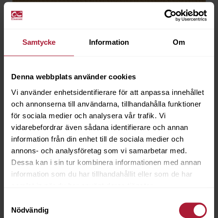
Beluga Dune
BEL-3305
Samtycke
Information
Om
Artikeln är utgående
Denna webbplats använder cookies
Vi använder enhetsidentifierare för att anpassa innehållet
och annonserna till användarna, tillhandahålla funktioner
för sociala medier och analysera vår trafik. Vi
vidarebefordrar även sådana identifierare och annan
information från din enhet till de sociala medier och
annons- och analysföretag som vi samarbetar med.
Dessa kan i sin tur kombinera informationen med annan
information som du har tillhandahållit eller som de har
samlat in när du har använt deras tjänster.
Samtyckesval
Nödvändig