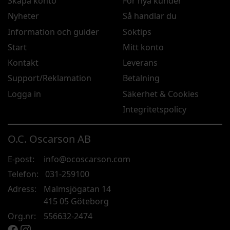
Skapa konto
För nya kunder
Nyheter
Så handlar du
Information och guider
Söktips
Start
Mitt konto
Kontakt
Leverans
Support/Reklamation
Betalning
Logga in
Säkerhet & Cookies
Integritetspolicy
O.C. Oscarson AB
E-post:
info@ocoscarson.com
Telefon:
031-259100
Adress:
Malmsjögatan 14
415 05 Göteborg
Org.nr:
556632-2474