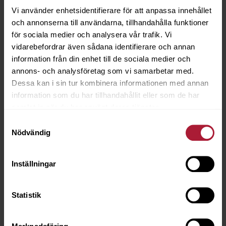
Vi använder enhetsidentifierare för att anpassa innehållet
och annonserna till användarna, tillhandahålla funktioner
för sociala medier och analysera vår trafik. Vi
vidarebefordrar även sådana identifierare och annan
information från din enhet till de sociala medier och
annons- och analysföretag som vi samarbetar med.
Dessa kan i sin tur kombinera informationen med annan
Sunbrella Savane Zinc
information som du har tillhandahållit eller som de har
SAV-J236
samlat in när du har använt deras tjänster.
Samtyckesval
BESTÄLLNINGSVARA
Nödvändig
Inställningar
Statistik