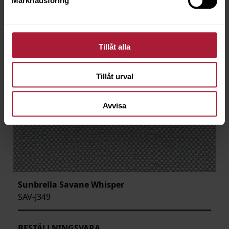
Marknadsföring
Tillåt alla
Tillåt urval
Avvisa
Sunbrella Savane Whisper
SAV-J349
BESTÄLLNINGSVARA