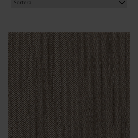
Sortera
BENÄMNING:
VIKT
BREDD
ARTIKELKOD: