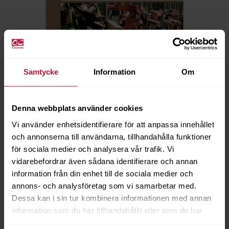
Samtycke
Information
Om
Denna webbplats använder cookies
Vi använder enhetsidentifierare för att anpassa innehållet
Provkarta ROMEO
och annonserna till användarna, tillhandahålla funktioner
001-ROM
för sociala medier och analysera vår trafik. Vi
vidarebefordrar även sådana identifierare och annan
Saldo
4
information från din enhet till de sociala medier och
annons- och analysföretag som vi samarbetar med.
Dessa kan i sin tur kombinera informationen med annan
information som du har tillhandahållit eller som de har
samlat in när du har använt deras tjänster.