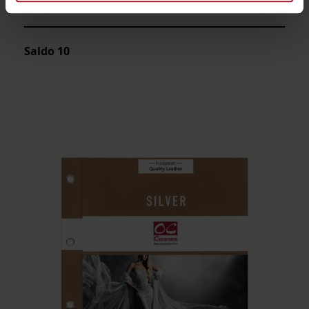
001-SVN
Saldo
10