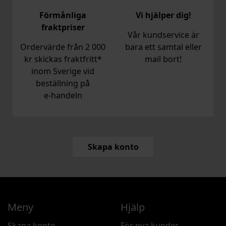
Förmånliga
Vi hjälper dig!
fraktpriser
Vår kundservice är
Ordervärde från 2 000
bara ett samtal eller
kr skickas fraktfritt*
mail bort!
inom Sverige vid
beställning på
e‑handeln
Skapa konto
Meny
Hjälp
Skapa konto
För nya kunder