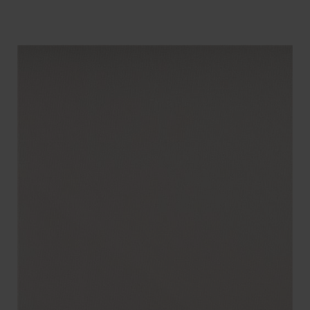
BENÄMNING:
VIKT
BREDD
ARTIKELKOD: