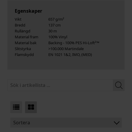
Egenskaper
Vikt
657 g/m²
Bredd
137 cm
Rullängd
30 m
Material fram
100% Vinyl
Material bak
Backing - 100% PES Hi-Loft²™
Slitstyrka
>100.000 Martindale
Flamskydd
EN 1021 1&2, IMO, (MED)
Sortera