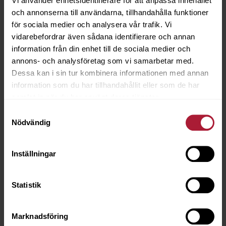
Vi använder enhetsidentifierare för att anpassa innehållet
och annonserna till användarna, tillhandahålla funktioner
för sociala medier och analysera vår trafik. Vi
vidarebefordrar även sådana identifierare och annan
information från din enhet till de sociala medier och
annons- och analysföretag som vi samarbetar med.
Horizon Argentato
Dessa kan i sin tur kombinera informationen med annan
HOR-9940
information som du har tillhandahållit eller som de har
samlat in när du har använt deras tjänster.
Beställningsvara
Samtyckesval
Nödvändig
Inställningar
Statistik
Marknadsföring