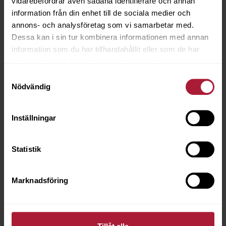
vidarebefordrar även sådana identifierare och annan
information från din enhet till de sociala medier och
annons- och analysföretag som vi samarbetar med.
Dessa kan i sin tur kombinera informationen med annan
information som du har tillhandahållit eller som de har
samlat in när du har använt deras tjänster.
Samtyckesval
Nödvändig
Inställningar
Knit Loop Mushroom
LOOP-1000809
Statistik
Marknadsföring