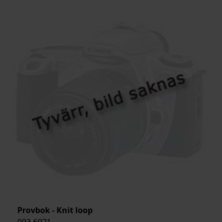
Provbok - Knit loop
003-6071