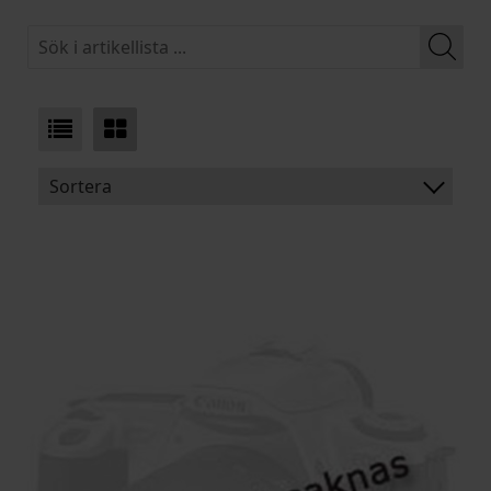
Sortera
BENÄMNING:
VIKT:
BREDD:
ARTIKELKOD: