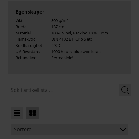
Egenskaper
Vikt
800 g/m²
Bredd
137 cm
Material
100% Vinyl, Backing 100% Bom
Flamskydd
DIN 4102 B1, Crib 5 etc.
Köldhärdighet
-23°C
UV-Resistans
1000 hours, blue wool scale
Behandling
Permablok³
Sortera