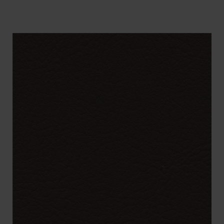
BENÄMNING:
VIKT
BREDD
ARTIKELKOD: