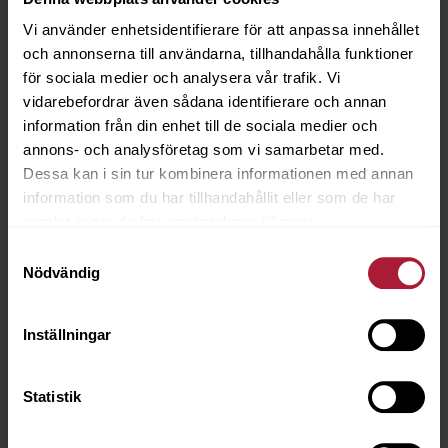
RYNKBAND
Vi använder enhetsidentifierare för att anpassa innehållet
och annonserna till användarna, tillhandahålla funktioner
för sociala medier och analysera vår trafik. Vi
vidarebefordrar även sådana identifierare och annan
information från din enhet till de sociala medier och
annons- och analysföretag som vi samarbetar med.
SMOCKBAND
Dessa kan i sin tur kombinera informationen med annan
information som du har tillhandahållit eller som de har
samlat in när du har använt deras tjänster.
Samtyckesval
Nödvändig
SÖM- &
Inställningar
FÖRSTÄRKNINGSBAND
Statistik