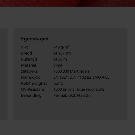
Egenskaper
Vikt
740 g/m²
Bredd
ca 137 cm
Rullängd
ca 30 m
Material
Vinyl
Slitstyrka
>300.000 Martindale
Flamskydd
EN 1021, DIN 4102 B2, IMO A.65
Köldhärdighet
-23°C
UV-Resistans
1000 timmar, Blue wool scale
Behandling
Permablok3, Ftalatfri