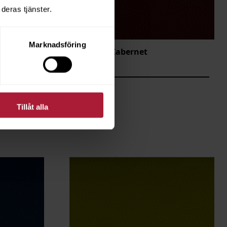
deras tjänster.
Marknadsföring
Chronos Cabernet
CRO-0010
Saldo
19
Tillåt alla