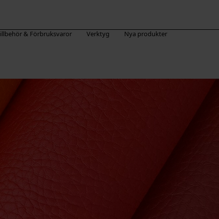
illbehör & Förbruksvaror
Verktyg
Nya produkter