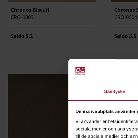
Chronos Biscuit
Chronos 
CRO-0003
CRO-0004
Saldo
5.2
Saldo
3.5
Samtycke
Denna webbplats använder 
Vi använder enhetsidentifierar
sociala medier och analysera 
till de sociala medier och a