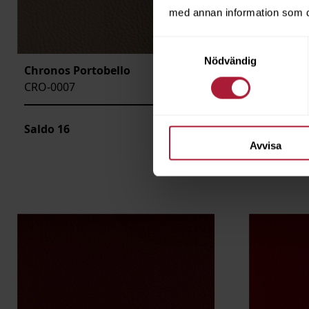
med annan information som du 
Samtyckesval
Nödvändig
Chronos Portobello
Chronos 
CRO-0007
CRO-0008
Saldo
16
Saldo
32.
Avvisa