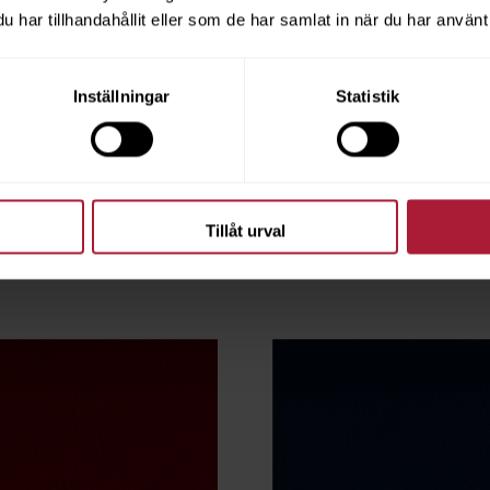
har tillhandahållit eller som de har samlat in när du har använt 
Inställningar
Statistik
Muscat
Chronos Chataigne
CRO-0009
68
Saldo
11
Tillåt urval