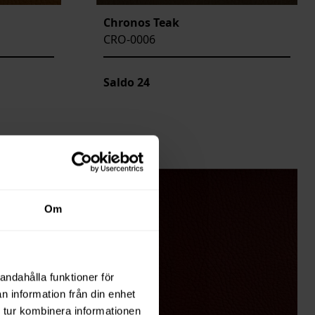
Chronos Teak
CRO-0006
Saldo
24
Om
andahålla funktioner för
n information från din enhet
 tur kombinera informationen