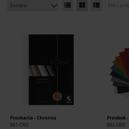
Sortera
BENÄMNING:
VIKT
BREDD
ARTIKELKOD:
Provkarta - Chronos
Provbok 
001-CRO
002-CRO