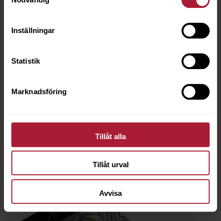
Inställningar
Statistik
Acrisol BALI Provkollektion
003-BAL
Marknadsföring
Saldo
5
Tillåt alla
Tillåt urval
Avvisa