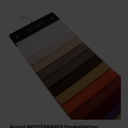
Acrisol MEDITERRANEO Provkollektion