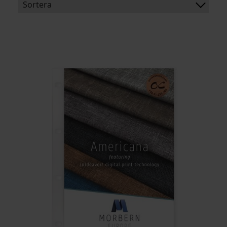
Sortera
BENÄMNING:
VIKT
BREDD
ARTIKELKOD: