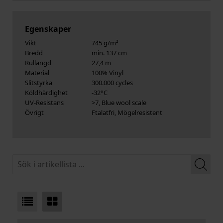
Egenskaper
Vikt
745 g/m²
Bredd
min. 137 cm
Rullängd
27,4 m
Material
100% Vinyl
Slitstyrka
300.000 cycles
Köldhärdighet
-32°C
UV-Resistans
>7, Blue wool scale
Övrigt
Ftalatfri, Mögelresistent