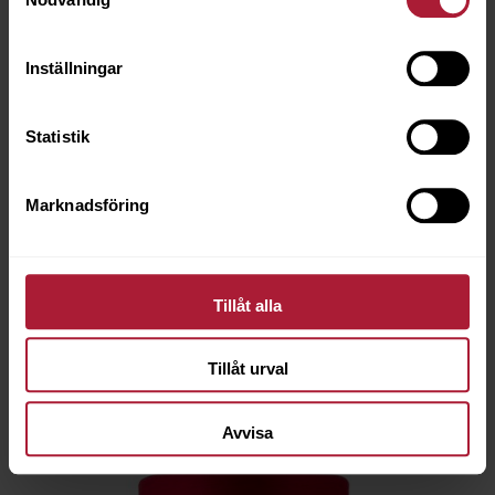
Inställningar
Statistik
PERMACORE 50/5000m Militärgrön
8931-32297
Marknadsföring
Saldo
0
Tillåt alla
Tillåt urval
Avvisa