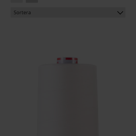
Sortera
BENÄMNING:
ARTIKELKOD: