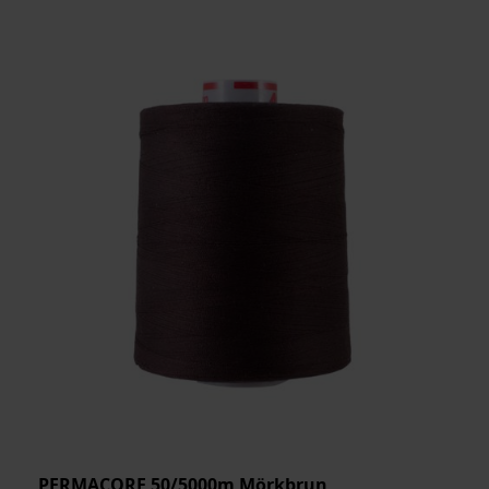
PERMACORE 50/5000m Mörkbrun