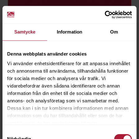
Samtycke
Information
Om
Denna webbplats använder cookies
Sundance Red
Vi använder enhetsidentifierare för att anpassa innehållet
SD-709
och annonserna till användarna, tillhandahålla funktioner
för sociala medier och analysera vår trafik. Vi
Saldo
19.4
vidarebefordrar även sådana identifierare och annan
information från din enhet till de sociala medier och
annons- och analysföretag som vi samarbetar med.
Dessa kan i sin tur kombinera informationen med annan
information som du har tillhandahållit eller som de har
samlat in när du har använt deras tjänster.
Samtyckesval
Nödvändig