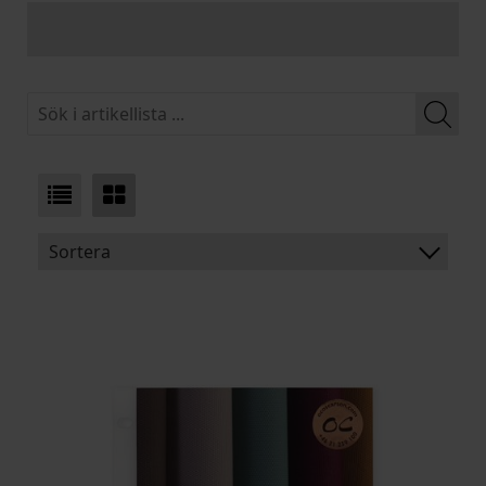
Sortera
BENÄMNING:
VIKT
BREDD
ARTIKELKOD: