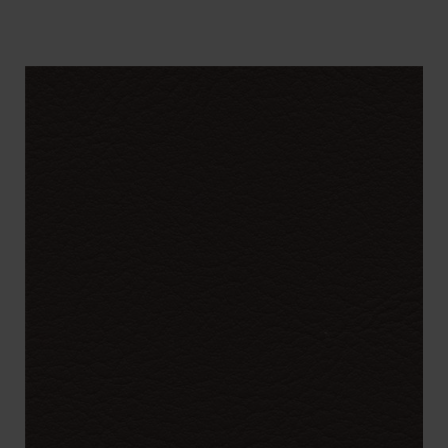
BENÄMNING:
VIKT
BREDD
ARTIKELKOD: