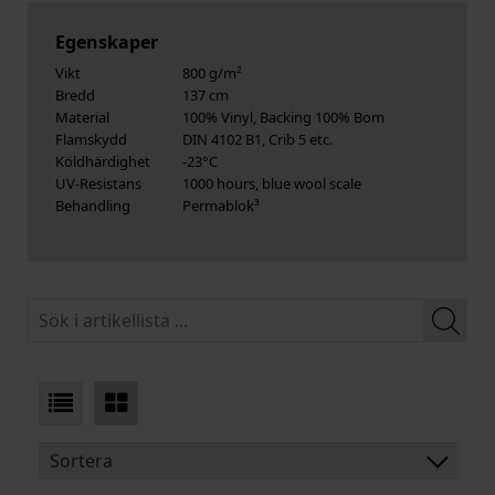
Egenskaper
Vikt
800 g/m²
Bredd
137 cm
Material
100% Vinyl, Backing 100% Bom
Flamskydd
DIN 4102 B1, Crib 5 etc.
Köldhärdighet
-23°C
UV-Resistans
1000 hours, blue wool scale
Behandling
Permablok³
Sortera