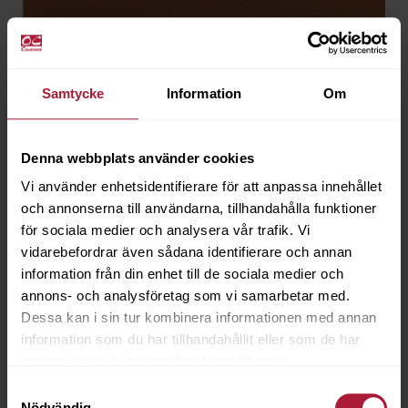
Naturale Cognac
Samtycke
Information
Om
NLE-2808
Denna webbplats använder cookies
Beställningsvara
Vi använder enhetsidentifierare för att anpassa innehållet
och annonserna till användarna, tillhandahålla funktioner
för sociala medier och analysera vår trafik. Vi
vidarebefordrar även sådana identifierare och annan
information från din enhet till de sociala medier och
annons- och analysföretag som vi samarbetar med.
Dessa kan i sin tur kombinera informationen med annan
information som du har tillhandahållit eller som de har
samlat in när du har använt deras tjänster.
Samtyckesval
Nödvändig