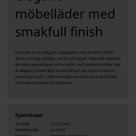
möbelläder med
smakfull finish
Naturale är ett elegant nappaläder med smakfull finish,
det är otroligt smidigt, varmt och mjukt. Naturale erbjuder
de bästa egenskaperna hos anilin- och semianilinläder: det
är elegant, kräver lågt underhåll och ger varje möbel en
personlig touch. I tillverkningen används bara de finaste
Centraleuropeiska tjurhudarna.
Egenskaper
Tjocklek
1.0-1.2 mm
Medelstorlek
ca 4.8 m²
Material
Centraleuropeisk tjur