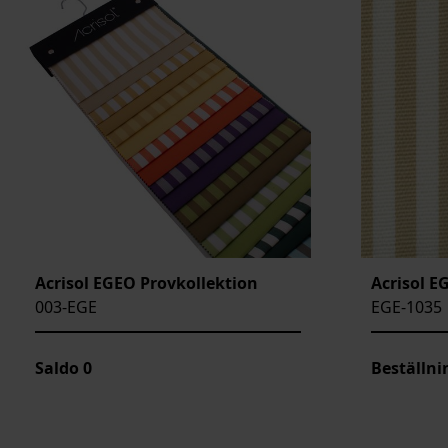
BREDD
ARTIKELKOD:
Acrisol EGEO Provkollektion
Acrisol E
003-EGE
EGE-1035
Saldo
0
Beställni