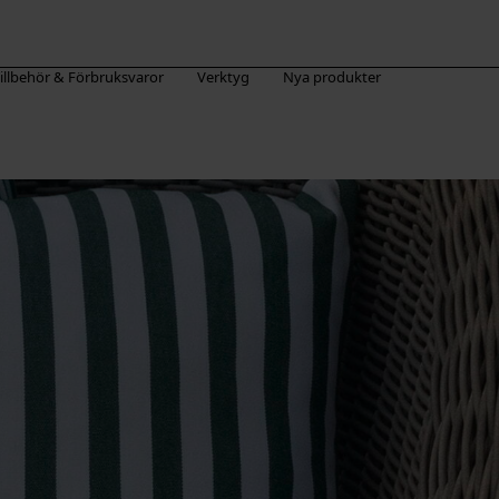
illbehör & Förbruksvaror
Verktyg
Nya produkter