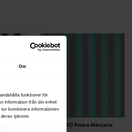
Om
andahålla funktioner för
n information från din enhet
 tur kombinera informationen
deras tjänster.
l Claro
Acrisol EGEO Piedra-Manzana
EGE-1045