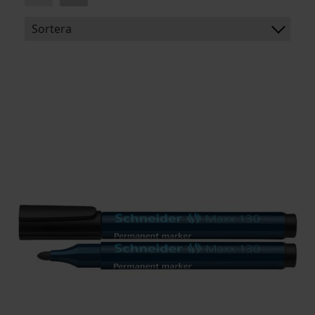
Sortera
BENÄMNING:
ARTIKELKOD: