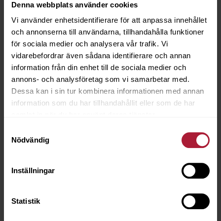
Denna webbplats använder cookies
Vi använder enhetsidentifierare för att anpassa innehållet
och annonserna till användarna, tillhandahålla funktioner
för sociala medier och analysera vår trafik. Vi
TILLBEHÖR
vidarebefordrar även sådana identifierare och annan
information från din enhet till de sociala medier och
annons- och analysföretag som vi samarbetar med.
Dessa kan i sin tur kombinera informationen med annan
information som du har tillhandahållit eller som de har
samlat in när du har använt deras tjänster.
Besök vårt showroom
Samtyckesval
Nödvändig
Välkommen att boka tid för att träffa oss i vårt showroom på
Malmsjögatan i Göteborg. Här hittar du ett brett utbud av textilier,
läder och tillbehör, inklusive stoppningsmaterial. Välkommen att
Inställningar
inspireras av våra produkter och få hjälp med att välja rätt material
till ditt projekt.
Statistik
Ring oss på
031-259150
eller maila till
info@ocoscarson.com
för att
boka tid. Observera att vi endast säljer till företag med ett