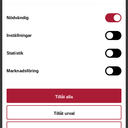
samlat in när du har använt deras tjänster.
Samtyckesval
Nödvändig
ULLTYGER
Inställningar
Statistik
GLIDSKYDD
Marknadsföring
Tillåt alla
UNDERSPÄNNING
Tillåt urval