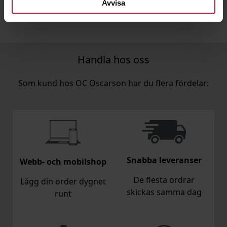
Avvisa
Handla hos oss
Som kund hos OC Oscarson har du flera fördelar:
Snabba leveranser
Webb- och mobilshop
De flesta ordrar
Lägg din order dygnet
skickas samma dag
runt