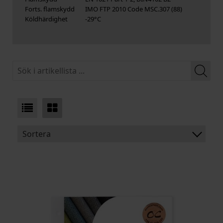
Forts. flamskydd
IMO FTP 2010 Code MSC.307 (88)
Köldhärdighet
-29°C
Sortera
BENÄMNING:
VIKT
BREDD
ARTIKELKOD: