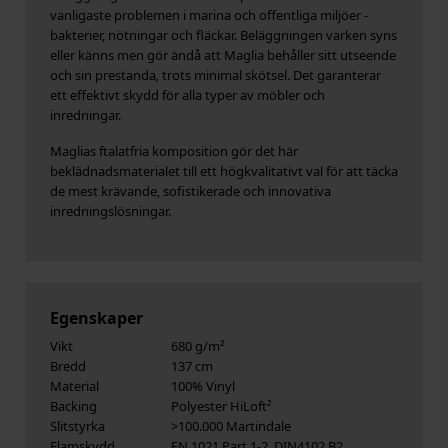
vanligaste problemen i marina och offentliga miljöer -
bakterier, nötningar och fläckar.
Beläggningen varken syns
eller känns men gör ändå att Maglia behåller sitt utseende
och sin prestanda
,
trots minimal skötsel.
Det garanterar
ett effektivt skydd för alla typer av möbler och
inredningar.
Maglias ftalatfria komposition gör det här
beklädnadsmaterialet till ett högkvalitativt val för att täcka
de mest krävande, sofistikerade och innovativa
inredningslösningar.
Egenskaper
Vikt
680 g/m²
Bredd
137 cm
Material
100% Vinyl
Backing
Polyester HiLoft²
Slitstyrka
>100.000 Martindale
Flamskydd
EN 1021 Part 1-2, DIN4102 B2