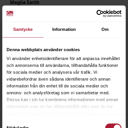
Maglia Earth
MAG-3616
Beställningsvara
Samtycke
Information
Om
Denna webbplats använder cookies
Vi använder enhetsidentifierare för att anpassa innehållet
och annonserna till användarna, tillhandahålla funktioner
för sociala medier och analysera vår trafik. Vi
vidarebefordrar även sådana identifierare och annan
information från din enhet till de sociala medier och
annons- och analysföretag som vi samarbetar med.
Dessa kan i sin tur kombinera informationen med annan
information som du har tillhandahållit eller som de har
samlat in när du har använt deras tjänster.
Samtyckesval
Nödvändig