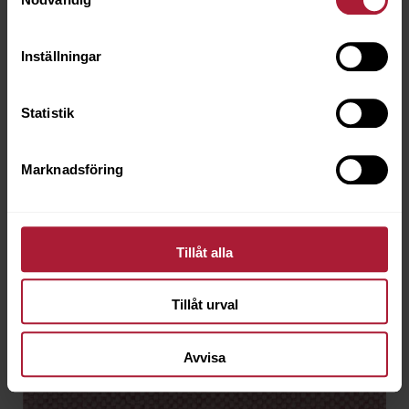
Inställningar
Statistik
Marknadsföring
Maglia Alaska
MAG-4008
Beställningsvara
Tillåt alla
Tillåt urval
Avvisa