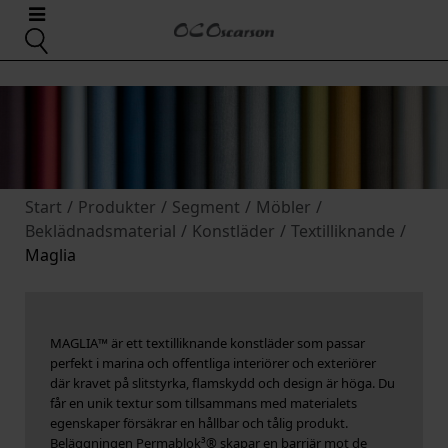
Start
/
Produkter
/
Segment
/
Möbler
/
Beklädnadsmaterial
/
Konstläder
/
Textilliknande
/
Maglia
MAGLIA
™
är ett textilliknande konstläder som passar
perfekt i marina och offentliga interiörer och exteriörer
där kravet på slitstyrka, flamskydd och design är höga. Du
får en unik textur som tillsammans med materialets
egenskaper försäkrar en hållbar och tålig produkt.
Beläggningen Permablok³® skapar en barriär mot de