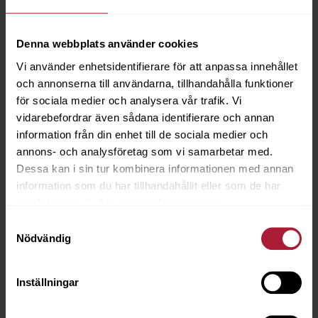
Tex Aktiv Clean - 1L
Denna webbplats använder cookies
7600-0040
Vi använder enhetsidentifierare för att anpassa innehållet
och annonserna till användarna, tillhandahålla funktioner
Saldo
10
för sociala medier och analysera vår trafik. Vi
vidarebefordrar även sådana identifierare och annan
information från din enhet till de sociala medier och
annons- och analysföretag som vi samarbetar med.
Dessa kan i sin tur kombinera informationen med annan
information som du har tillhandahållit eller som de har
samlat in när du har använt deras tjänster.
Samtyckesval
Nödvändig
Inställningar