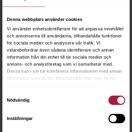
Provkarta TEXAS
Denna webbplats använder cookies
001-TXS
Vi använder enhetsidentifierare för att anpassa innehållet
och annonserna till användarna, tillhandahålla funktioner
Saldo
4
för sociala medier och analysera vår trafik. Vi
vidarebefordrar även sådana identifierare och annan
information från din enhet till de sociala medier och
annons- och analysföretag som vi samarbetar med.
Dessa kan i sin tur kombinera informationen med annan
information som du har tillhandahållit eller som de har
samlat in när du har använt deras tjänster.
Samtyckesval
Nödvändig
Inställningar